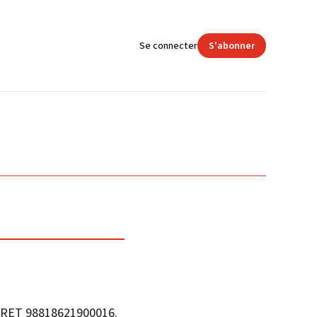
Se connecter
S'abonner
SIRET 98818621900016.