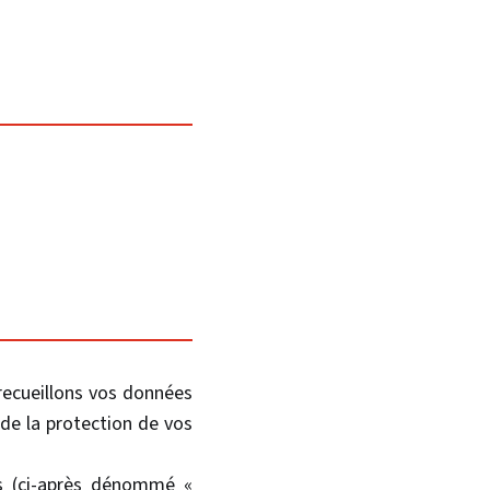
 recueillons vos données
e la protection de vos
es (ci-après dénommé «