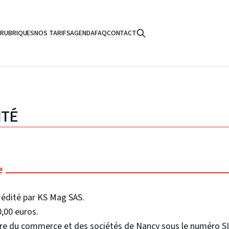
S
RUBRIQUES
NOS TARIFS
AGENDA
FAQ
CONTACT
ITÉ
e
 édité par KS Mag SAS.
0,00 euros.
tre du commerce et des sociétés de Nancy sous le numéro 