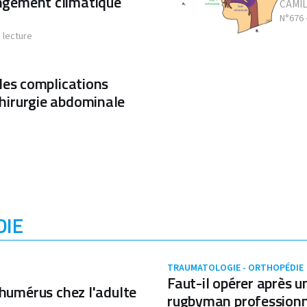
ngement climatique
CAMIL
N°676 
 lecture
 les complications
hirurgie abdominale
DIE
TRAUMATOLOGIE - ORTHOPÉDIE
Faut-il opérer après u
'humérus chez l'adulte
rugbyman professionne