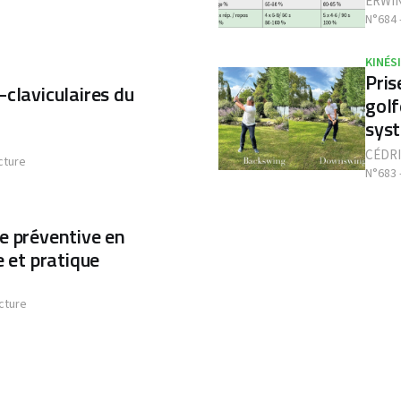
ERWI
N°684 
KINÉS
Pris
-claviculaires du
golf
syst
CÉDR
cture
N°683 
e préventive en
e et pratique
cture