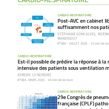
CARDIO-RESPIRATOIRE
Post-AVC en cabinet lib
suffisamment nos pati
STÉPHANIE GONCALVES
,
NOÉMI
MANDIGOUT
N°688 - JUILLET 2026
15 min de le
CARDIO-RESPIRATOIRE
Est-il possible de prédire la réponse à la
intensive des patients sous ventilation 
AYMERIC LE NEINDRE
N°684 - MARS 2026
18 min de lecture
CARDIO-RESPIRATOIRE
29e Congrès de pneumo
française (CPLF) pathol