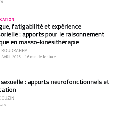
re
CATION
gue, fatigabilité et expérience
orielle : apports pour le raisonnement
ique en masso-kinésithérapie
R BOUDRAHEM
- AVRIL 2026
16 min de lecture
 sexuelle : apports neurofonctionnels et
cation
 CUZIN
ture