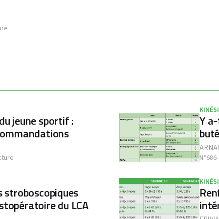
ure
KINÉS
du jeune sportif :
Y a-
recommandations
buté
ARNA
cture
N°686 
KINÉS
es stroboscopiques
Renf
stopératoire du LCA
inté