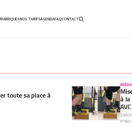
S
RUBRIQUES
NOS TARIFS
AGENDA
FAQ
CONTACT
RÉÉDU
Mise
er toute sa place à
à la
AVC
SIMO
N°688 