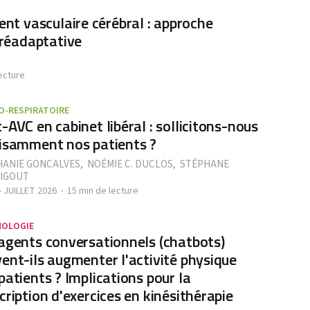
dent vasculaire cérébral : approche
t réadaptative
ecture
O-RESPIRATOIRE
-AVC en cabinet libéral : sollicitons-nous
isamment nos patients ?
HANIE GONCALVES
,
NOÉMIE C. DUCLOS
,
STÉPHANE
IGOUT
- JUILLET 2026
15 min de lecture
NOLOGIE
agents conversationnels (chatbots)
ent-ils augmenter l'activité physique
patients ? Implications pour la
cription d'exercices en kinésithérapie