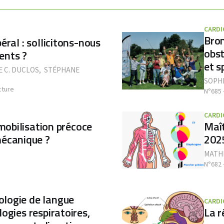
CARDI
Bro
éral : sollicitons-nous
obst
ents ?
et s
E C. DUCLOS
,
STÉPHANE
SOPH
cture
N°685 
CARDI
 mobilisation précoce
Maît
mécanique ?
2025
MATHI
N°682 
logie de langue
CARDI
ogies respiratoires,
La r