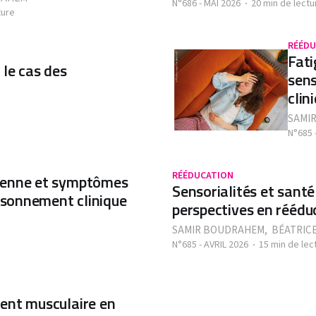
N°686 - MAI 2026
20 min de lectu
ture
RÉÉDU
Fati
 le cas des
sens
clin
SAMI
N°685 
RÉÉDUCATION
oyenne et symptômes
Sensorialités et santé
aisonnement clinique
perspectives en réédu
SAMIR BOUDRAHEM
,
BÉATRICE
N°685 - AVRIL 2026
15 min de lec
ent musculaire en