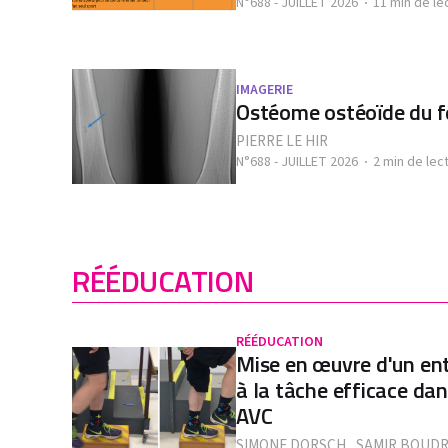
N°688 - JUILLET 2026
11 min de le
IMAGERIE
Ostéome ostéoïde du 
PIERRE LE HIR
N°688 - JUILLET 2026
2 min de lec
RÉÉDUCATION
RÉÉDUCATION
Mise en œuvre d'un en
à la tâche efficace da
AVC
SIMONE DORSCH
,
SAMIR BOUD