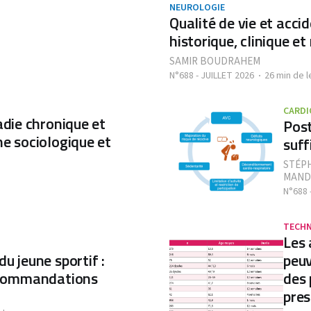
NEUROLOGIE
Qualité de vie et acci
historique, clinique e
SAMIR BOUDRAHEM
N°688 - JUILLET 2026
26 min de l
CARDI
adie chronique et
Post
he sociologique et
suff
STÉP
MAND
N°688 
TECH
Les 
du jeune sportif :
peuv
recommandations
des 
pres