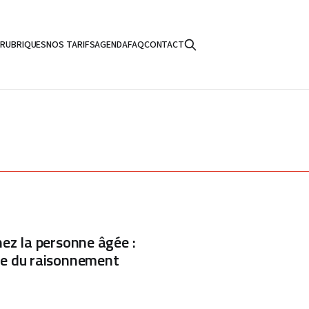
S
RUBRIQUES
NOS TARIFS
AGENDA
FAQ
CONTACT
hez la personne âgée :
le du raisonnement