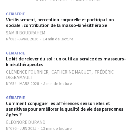
N°687 - JUIN 2026
11 min de lecture
GÉRIATRIE
Vieillissement, perception corporelle et participation
sociale : contribution de la masso-kinésithérapie
SAMIR BOUDRAHEM
N°685 - AVRIL 2026
14 min de lecture
GÉRIATRIE
Le kit de relever du sol : un outil au service des masseurs-
kinésithérapeutes
CLÉMENCE FOURNIER
,
CATHERINE MAGUET
,
FRÉDÉRIC
DESRAMAULT
N°684 - MARS 2026
5 min de lecture
GÉRIATRIE
Comment conjuguer les afférences sensorielles et
sensitives pour améliorer la qualité de vie des personnes
âgées ?
ÉLÉONORE DURAND
N°676 - JUIN 2025
13 min de lecture