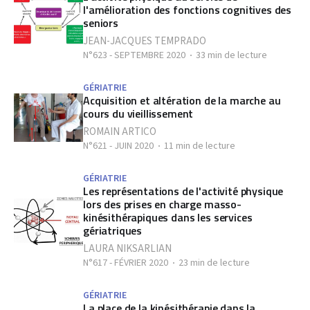
l'amélioration des fonctions cognitives des
seniors
JEAN-JACQUES TEMPRADO
N°623 - SEPTEMBRE 2020
33 min de lecture
GÉRIATRIE
Acquisition et altération de la marche au
cours du vieillissement
ROMAIN ARTICO
N°621 - JUIN 2020
11 min de lecture
GÉRIATRIE
Les représentations de l'activité physique
lors des prises en charge masso-
kinésithérapiques dans les services
gériatriques
LAURA NIKSARLIAN
N°617 - FÉVRIER 2020
23 min de lecture
GÉRIATRIE
La place de la kinésithérapie dans la