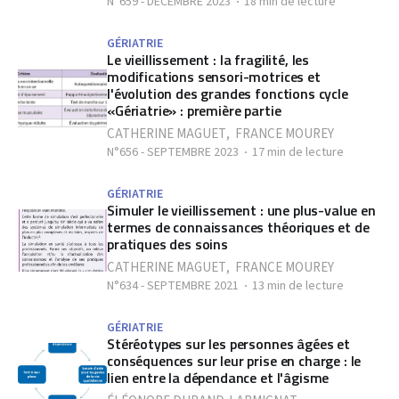
N°659 - DÉCEMBRE 2023
18 min de lecture
GÉRIATRIE
Le vieillissement : la fragilité, les
modifications sensori-motrices et
l'évolution des grandes fonctions cycle
«Gériatrie» : première partie
CATHERINE MAGUET
,
FRANCE MOUREY
N°656 - SEPTEMBRE 2023
17 min de lecture
GÉRIATRIE
Simuler le vieillissement : une plus-value en
termes de connaissances théoriques et de
pratiques des soins
CATHERINE MAGUET
,
FRANCE MOUREY
N°634 - SEPTEMBRE 2021
13 min de lecture
GÉRIATRIE
Stéréotypes sur les personnes âgées et
conséquences sur leur prise en charge : le
lien entre la dépendance et l'âgisme