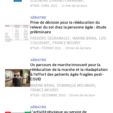
ÉLÉONORE DURAND-LARMIGNAT
N°630 - AVRIL 2021
11 min de lecture
GÉRIATRIE
Prise de décision pour la rééducation du
relever du sol chez la personne âgée : étude
préliminaire
FRÉDÉRIC DESRAMAULT
,
MARINE BRIKA
,
LOÏC
COQUISART
,
FRANCE MOUREY
N°628 - FÉVRIER 2021
19 min de lecture
GÉRIATRIE
Un parcours de marche innovant pour la
rééducation de la marche et la réadaptation
à l'effort des patients âgés fragiles post-
COVID
MARINE BRIKA
,
DOMINIQUE MOLIMARD
,
FRANCE MOUREY
N°626 - DÉCEMBRE 2020
16 min de lecture
GÉRIATRIE
L'activité physique au service de