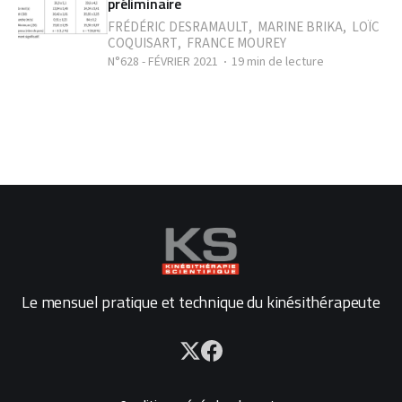
préliminaire
FRÉDÉRIC DESRAMAULT
,
MARINE BRIKA
,
LOÏC
COQUISART
,
FRANCE MOUREY
N°628 - FÉVRIER 2021
19 min de lecture
Le mensuel pratique et technique du kinésithérapeute