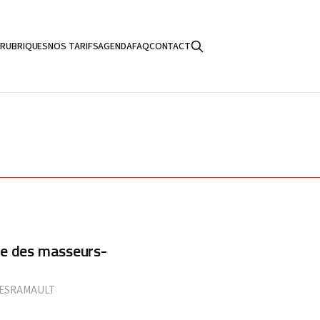
S
RUBRIQUES
NOS TARIFS
AGENDA
FAQ
CONTACT
vice des masseurs-
DESRAMAULT