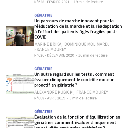
N°628 - FÉVRIER 2021
19 min de lecture
GÉRIATRIE
Un parcours de marche innovant pour la
rééducation de la marche et la réadaptation
à l'effort des patients âgés fragiles post-
COVID
MARINE BRIKA
,
DOMINIQUE MOLIMARD
,
FRANCE MOUREY
N°626 - DÉCEMBRE 2020
16 min de lecture
GÉRIATRIE
Un autre regard sur les tests : comment
évaluer cliniquement le contrôle moteur
proactif en gériatrie ?
ALEXANDRE KUBICKI
,
FRANCE MOUREY
N°608 - AVRIL 2019
5 min de lecture
GÉRIATRIE
Évaluation de la fonction d'équilibration en
gériatrie : comment évaluer cliniquement
les activités posturales anticipées ?