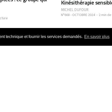
Kinésithérapie sensible
MICHEL DUFOUR
N°668 - OCTOBRE 2024
2 min de
ecture
n des patients : les
ment technique et fournir les services demandés.
En savoir plus
s d'accompagnement
 musculo-squelettique
e lecture