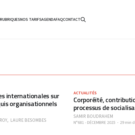
S
RUBRIQUES
NOS TARIFS
AGENDA
FAQ
CONTACT
ACTUALITÉS
es internationales sur
Corporéité, contribut
quis organisationnels
processus de socialisa
SAMIR BOUDRAHEM
ROY
,
LAURE BESOMBES
N°681 - DÉCEMBRE 2025
29 min d