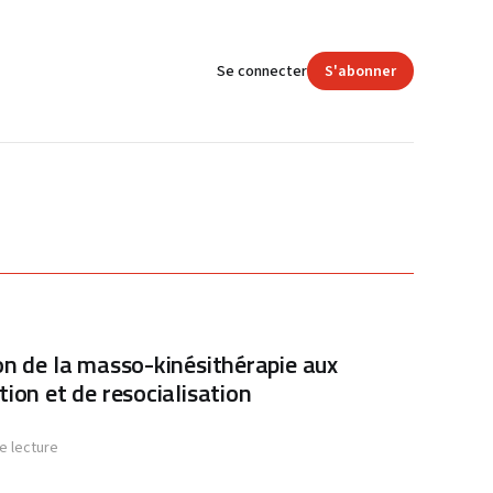
Se connecter
S'abonner
ion de la masso-kinésithérapie aux
tion et de resocialisation
e lecture