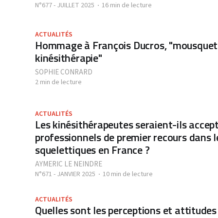
N°677 - JUILLET 2025
16 min de lecture
ACTUALITÉS
Hommage à François Ducros, "mousqueta
kinésithérapie"
SOPHIE CONRARD
2 min de lecture
ACTUALITÉS
Les kinésithérapeutes seraient-ils accep
professionnels de premier recours dans l
squelettiques en France ?
AYMERIC LE NEINDRE
N°671 - JANVIER 2025
10 min de lecture
ACTUALITÉS
Quelles sont les perceptions et attitudes