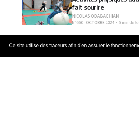
fait sourire
NICOLAS ODABACHIAN
N°668 - OCTOBRE 2024
5 min de l
ACTUALITÉS
Promouvoir l'autogestio
Ce site utilise des traceurs afin d'en assurer le fonctionne
principales stratégie
clinique dans le champ
GRÉGOIRE VIROT
N°667 - SEPTEMBRE 2024
14 min d