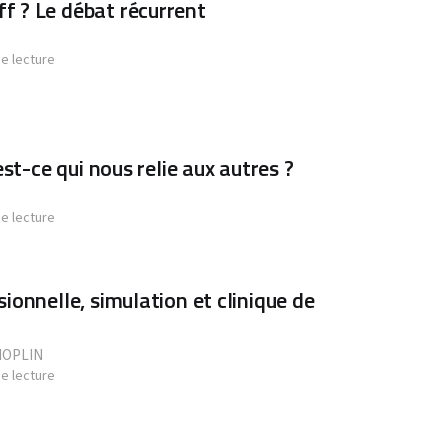
f ? Le débat récurrent
de lecture
est-ce qui nous relie aux autres ?
de lecture
ionnelle, simulation et clinique de
HOPLIN
de lecture