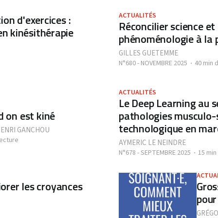
ACTUALITÉS
tion d'exercices :
Réconcilier science et 
en kinésithérapie
phénoménologie à la p
GILLES GUETEMME
N°680 - NOVEMBRE 2025
40 min 
ACTUALITÉS
Le Deep Learning au se
d on est kiné
pathologies musculo-s
technologique en mar
HENRI GANCHOU
lecture
AYMERIC LE NEINDRE
N°678 - SEPTEMBRE 2025
15 min
ACTUA
orer les croyances
Gros
pour
GRÉGO