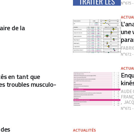
N°675 -
ACTUA
L'an
ire de la
une v
para
FABRI
N°672 -
ACTUA
Enqu
tés en tant que
kiné
es troubles musculo-
AUDE 
FRANÇ
,
JACQ
N°671 -
 des
ACTUALITÉS