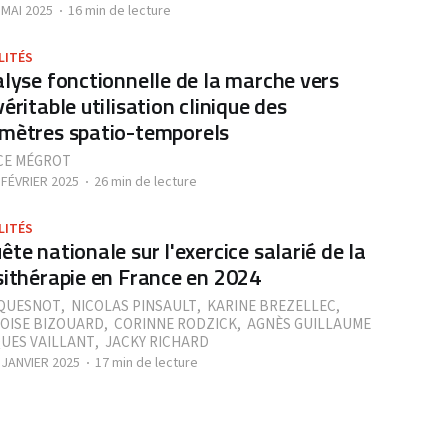
 MAI 2025
16 min de lecture
LITÉS
alyse fonctionnelle de la marche vers
éritable utilisation clinique des
mètres spatio-temporels
CE MÉGROT
 FÉVRIER 2025
26 min de lecture
LITÉS
ête nationale sur l'exercice salarié de la
sithérapie en France en 2024
QUESNOT
,
NICOLAS PINSAULT
,
KARINE BREZELLEC
,
OISE BIZOUARD
,
CORINNE RODZICK
,
AGNÈS GUILLAUME
UES VAILLANT
,
JACKY RICHARD
 JANVIER 2025
17 min de lecture