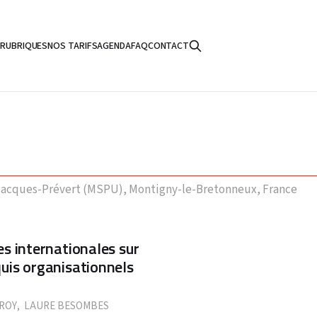
S
RUBRIQUES
NOS TARIFS
AGENDA
FAQ
CONTACT
e Jacques-Prévert (MSPU), Montigny-le-Bretonneux, France
es internationales sur
quis organisationnels
ROY
,
LAURE BESOMBES