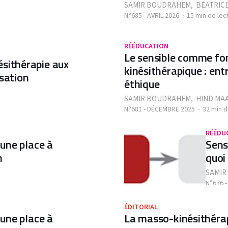
SAMIR BOUDRAHEM
,
BÉATRICE
N°685 - AVRIL 2026
15 min de lec
RÉÉDUCATION
Le sensible comme fo
ésithérapie aux
kinésithérapique : en
isation
éthique
SAMIR BOUDRAHEM
,
HIND MA
N°681 - DÉCEMBRE 2025
32 min d
RÉÉDU
 une place à
Sensi
n
quoi 
SAMIR
N°676 -
ÉDITORIAL
 une place à
La masso-kinésithérap