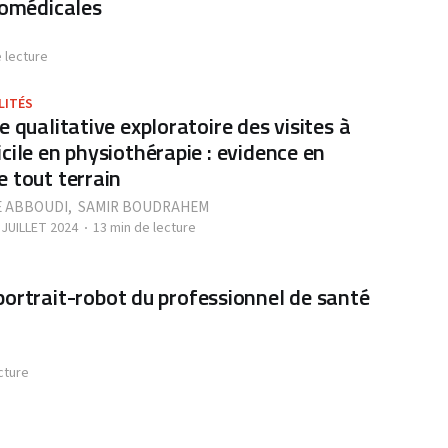
iomédicales
 lecture
LITÉS
e qualitative exploratoire des visites à
cile en physiothérapie : evidence en
 tout terrain
E ABBOUDI
,
SAMIR BOUDRAHEM
 JUILLET 2024
13 min de lecture
portrait-robot du professionnel de santé
cture