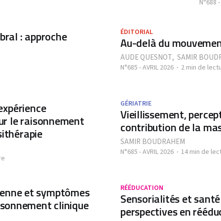
N°688 -
ÉDITORIAL
ébral : approche
Au-delà du mouvement,
AUDE QUESNOT
,
SAMIR BOUD
N°685 - AVRIL 2026
2 min de lect
GÉRIATRIE
 expérience
Vieillissement, percept
our le raisonnement
contribution de la ma
sithérapie
SAMIR BOUDRAHEM
N°685 - AVRIL 2026
14 min de lec
re
RÉÉDUCATION
oyenne et symptômes
Sensorialités et santé
aisonnement clinique
perspectives en réédu