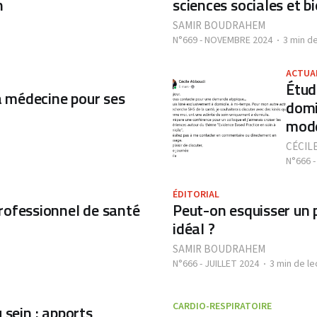
n
sciences sociales et b
SAMIR BOUDRAHEM
N°669 - NOVEMBRE 2024
3 min de
ACTUA
Étud
la médecine pour ses
domi
mode
CÉCIL
N°666 -
ÉDITORIAL
professionnel de santé
Peut-on esquisser un 
idéal ?
SAMIR BOUDRAHEM
N°666 - JUILLET 2024
3 min de le
CARDIO-RESPIRATOIRE
 sein : apports