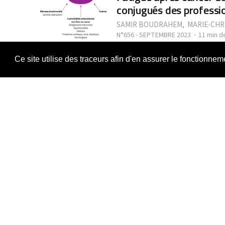
conjugués des professio
SAMIR BOUDRAHEM
,
MARIE-CHR
N°656 - SEPTEMBRE 2023
11 min d
ÉDITORIAL
Ce site utilise des traceurs afin d'en assurer le fonctionne
Fatigue et fatigabilité, de la compréhen
traitement
SAMIR BOUDRAHEM
N°655 - JUILLET 2023
3 min de lecture