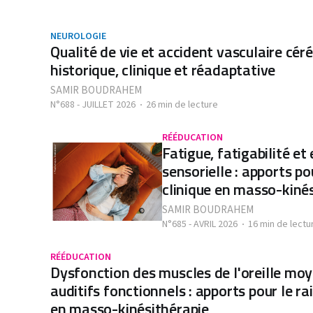
NEUROLOGIE
Qualité de vie et accident vasculaire cér
historique, clinique et réadaptative
SAMIR BOUDRAHEM
N°688 - JUILLET 2026
26 min de lecture
RÉÉDUCATION
Fatigue, fatigabilité et
sensorielle : apports p
clinique en masso-kiné
SAMIR BOUDRAHEM
N°685 - AVRIL 2026
16 min de lectu
RÉÉDUCATION
Dysfonction des muscles de l'oreille m
auditifs fonctionnels : apports pour le r
en masso-kinésithérapie