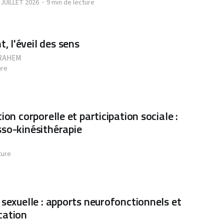
 JUILLET 2026
9 min de lecture
 l'éveil des sens
RAHEM
ure
ion corporelle et participation sociale :
sso-kinésithérapie
ture
 sexuelle : apports neurofonctionnels et
cation