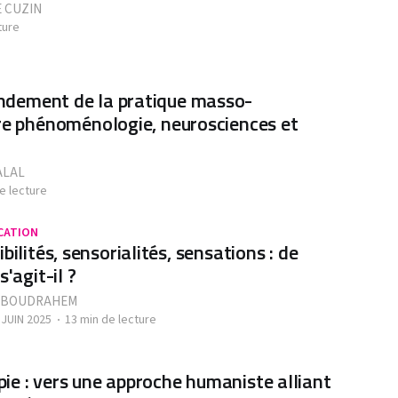
 CUZIN
ture
ndement de la pratique masso-
tre phénoménologie, neurosciences et
ALAL
e lecture
CATION
bilités, sensorialités, sensations : de
s'agit-il ?
 BOUDRAHEM
 JUIN 2025
13 min de lecture
ie : vers une approche humaniste alliant