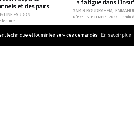
La fatigue dans l'insu
nnels et des pairs
SAMIR BOUDRAHEM
,
EMMANUE
ISTINE FAUDON
N°656 - SEPTEMBRE 2023
7 min 
e lecture
ment technique et fournir les services demandés.
En savoir plus
sion des processus au