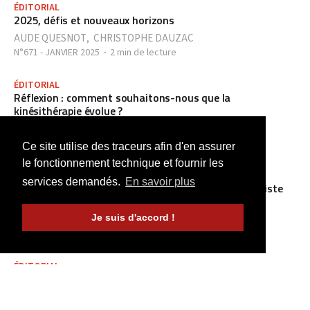
ÉDITORIAL
2025, défis et nouveaux horizons
AUDE QUESNOT
,
CHRISTOPHE DAUZAC
N°671 - JANVIER 2025
2 min de lecture
ÉDITORIAL
Réflexion : comment souhaitons-nous que la
kinésithérapie évolue ?
AUDE QUESNOT
N°670 - DÉCEMBRE 2024
4 min de lecture
Ce site utilise des traceurs afin d'en assurer
le fonctionnement technique et fournir les
ÉDITORIAL
services demandés.
En savoir plus
La masso-kinésithérapie : vers une approche humaniste
alliant sciences sociales et biomédicales
Je suis d'accord !
SAMIR BOUDRAHEM
N°669 - NOVEMBRE 2024
3 min de lecture
ÉDITORIAL
Edito
PIERRE-HENRI GANCHOU