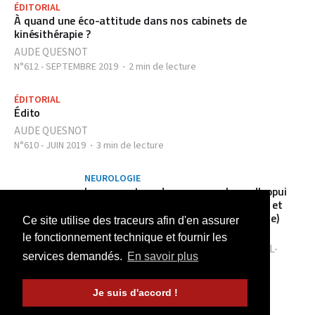
ÉDITORIAL
À quand une éco-attitude dans nos cabinets de
kinésithérapie ?
AUDE QUESNOT
N°612 - SEPTEMBRE 2019
2 min de lecture
ÉDITORIAL
Édito
AUDE QUESNOT
N°610 - JUIN 2019
3 min de lecture
NEUROLOGIE
Le recurvatum de genou en phase d'appui
chez le patient hémiplégique : analyse et
proposition de traitement (2ème partie)
Ce site utilise des traceurs afin d'en assurer
AUDE QUESNOT
,
EL MOSTAFA LAASSEL
,
le fonctionnement technique et fournir les
LAURENCE MAILHAN
,
ISABELLE MONTEIL-
services demandés.
En savoir plus
ROCH
N°609 - MAI 2019
9 min de lecture
Je suis d'accord !
ÉDITORIAL