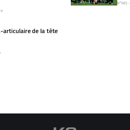
N°685 -
re
articulaire de la tête
e