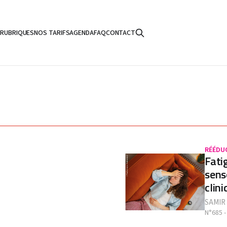
S
RUBRIQUES
NOS TARIFS
AGENDA
FAQ
CONTACT
RÉÉDU
Fati
sens
clin
SAMIR
N°685 -