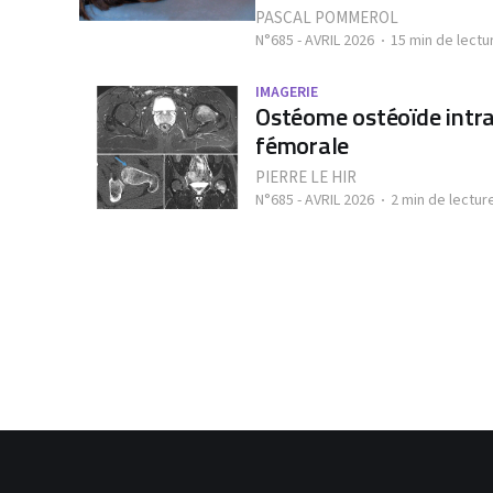
PASCAL POMMEROL
N°685 - AVRIL 2026
15 min de lectu
IMAGERIE
Ostéome ostéoïde intra-
fémorale
PIERRE LE HIR
N°685 - AVRIL 2026
2 min de lectur