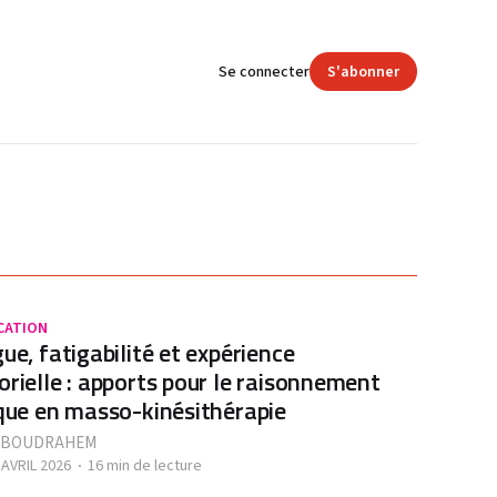
Se connecter
S'abonner
CATION
gue, fatigabilité et expérience
orielle : apports pour le raisonnement
ique en masso-kinésithérapie
 BOUDRAHEM
 AVRIL 2026
16 min de lecture