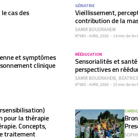
GÉRIATRIE
 le cas des
Vieillissement, percept
contribution de la ma
SAMIR BOUDRAHEM
N°685 - AVRIL 2026
14 min de lec
RÉÉDUCATION
oyenne et symptômes
Sensorialités et santé
aisonnement clinique
perspectives en réédu
SAMIR BOUDRAHEM
,
BÉATRICE
N°685 - AVRIL 2026
15 min de lec
rsensibilisation)
CARDI
n pour la thérapie
Bron
érapie. Concepts,
Pres
de traitement
SOPHI