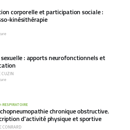
ion corporelle et participation sociale :
sso-kinésithérapie
ture
 sexuelle : apports neurofonctionnels et
cation
 CUZIN
ture
O-RESPIRATOIRE
chopneumopathie chronique obstructive.
cription d'activité physique et sportive
E CONRARD