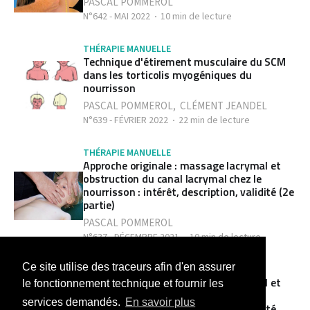
PASCAL POMMEROL
N°642 - MAI 2022
10 min de lecture
THÉRAPIE MANUELLE
Technique d'étirement musculaire du SCM
dans les torticolis myogéniques du
nourrisson
PASCAL POMMEROL
,
CLÉMENT JEANDEL
N°639 - FÉVRIER 2022
22 min de lecture
THÉRAPIE MANUELLE
Approche originale : massage lacrymal et
obstruction du canal lacrymal chez le
nourrisson : intérêt, description, validité (2e
partie)
PASCAL POMMEROL
N°637 - DÉCEMBRE 2021
10 min de lecture
Ce site utilise des traceurs afin d'en assurer
THÉRAPIE MANUELLE
Approche originale : massage lacrymal et
le fonctionnement technique et fournir les
obstruction du canal lacrymal chez le
services demandés.
En savoir plus
nourrisson : intérêt, description, validité