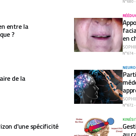
N°680 
RÉÉDU
Appo
ien entre la
faci
ique ?
en c
SOPHI
N°674 -
NEURO
Part
ire de la
méde
appr
SOPHI
N°672 -
KINÉSI
izon d'une spécificité
Gest
au c