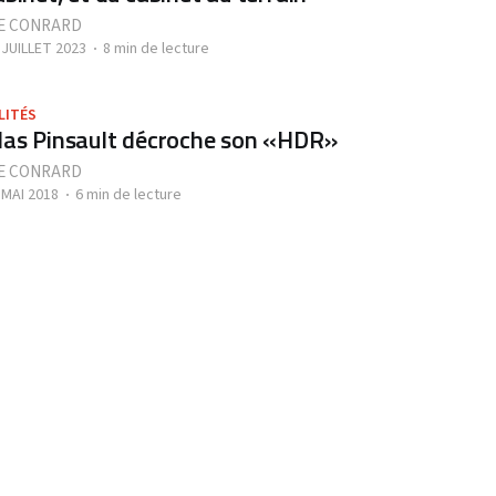
E CONRARD
 JUILLET 2023
8 min de lecture
LITÉS
las Pinsault décroche son «HDR»
E CONRARD
 MAI 2018
6 min de lecture