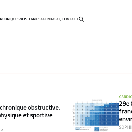
S
RUBRIQUES
NOS TARIFS
AGENDA
FAQ
CONTACT
CARDI
29e 
hronique obstructive.
fran
physique et sportive
envi
SOPHI
re