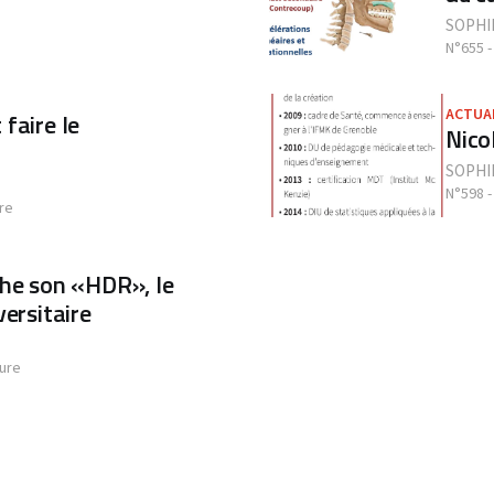
SOPHI
N°655 -
ACTUA
faire le
Nico
SOPHI
N°598 -
re
che son «HDR», le
versitaire
ture