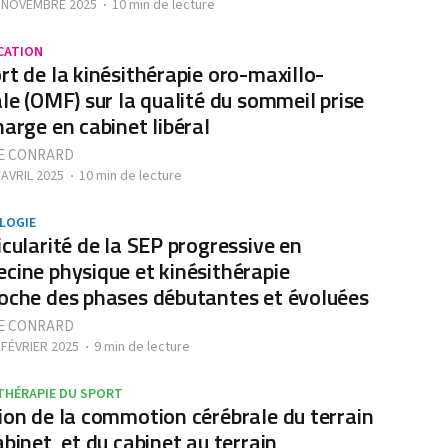
- NOVEMBRE 2025
10 min de lecture
CATION
rt de la kinésithérapie oro-maxillo-
ale (OMF) sur la qualité du sommeil prise
harge en cabinet libéral
E CONRARD
 AVRIL 2025
10 min de lecture
LOGIE
icularité de la SEP progressive en
cine physique et kinésithérapie
oche des phases débutantes et évoluées
E CONRARD
 FÉVRIER 2025
9 min de lecture
THÉRAPIE DU SPORT
ion de la commotion cérébrale du terrain
abinet, et du cabinet au terrain