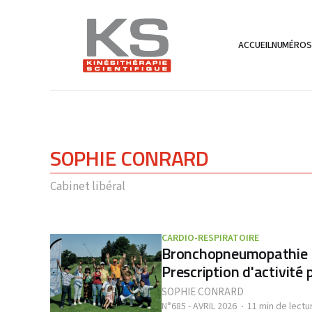
ACCUEIL
NUMÉRO
SOPHIE CONRARD
Cabinet libéral
CARDIO-RESPIRATOIRE
Bronchopneumopathie c
Prescription d'activité 
SOPHIE CONRARD
N°685 - AVRIL 2026
11 min de lectu