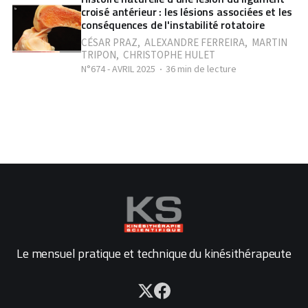
croisé antérieur : les lésions associées et les
conséquences de l'instabilité rotatoire
CÉSAR PRAZ
,
ALEXANDRE FERREIRA
,
MARTIN
TRIPON
,
CHRISTOPHE HULET
N°674 - AVRIL 2025
36 min de lecture
Le mensuel pratique et technique du kinésithérapeute