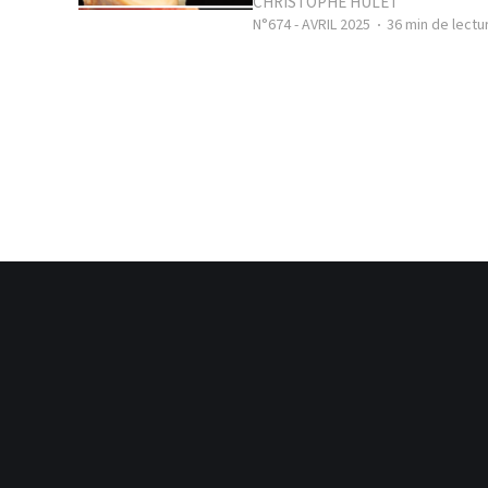
CHRISTOPHE HULET
N°674 - AVRIL 2025
36 min de lectu