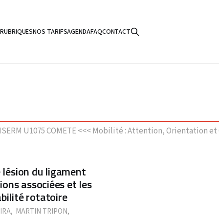
S
RUBRIQUES
NOS TARIFS
AGENDA
FAQ
CONTACT
ERM U1075 COMETE <<< Mobilité : Attention, Orientation et C
e lésion du ligament
sions associées et les
bilité rotatoire
IRA
,
MARTIN TRIPON
,