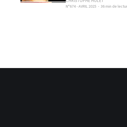
CHRISTOPHE HULET
N°674 - AVRIL 2025
36 min de lectu