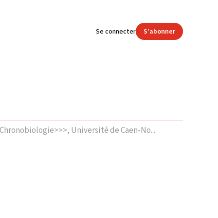
Se connecter
S'abonner
hronobiologie>>>, Université de Caen-No...