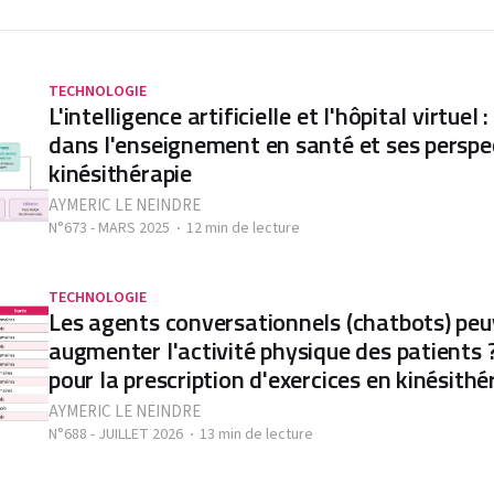
TECHNOLOGIE
L'intelligence artificielle et l'hôpital virtuel
dans l'enseignement en santé et ses perspec
kinésithérapie
AYMERIC LE NEINDRE
N°673 - MARS 2025
12 min de lecture
TECHNOLOGIE
Les agents conversationnels (chatbots) peu
augmenter l'activité physique des patients 
pour la prescription d'exercices en kinésithé
AYMERIC LE NEINDRE
N°688 - JUILLET 2026
13 min de lecture