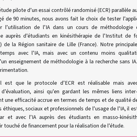
étude pilote d’un essai contrôlé randomisé (ECR) parallèle a
igé de 90 minutes, nous avons fait le choix de tester l’appl
er l’utilisation de l’IA dans un cours de méthodologie 
ite auprès d’étudiants en kinésithérapie de l’Institut de
) de la Région sanitaire de Lille (France). Notre principal
temps avec l’IA, mais avec un contenu moins qualitati
un enseignement de méthodologie à la recherche sans IA.
érimentation.
pal est que le protocole d’ECR est réalisable mais ave
e d’évaluation, ainsi qu’en gardant les mêmes liens inter
 une efficacité accrue en termes de temps et de qualité de
 éthiques, sociaux et professionnels de l’usage de l’IA, il es
r et avec l’IA auprès des étudiants en masso-kinésith
ir touché de financement pour la réalisation de l’étude.