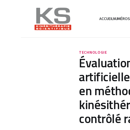
ACCUEIL
NUMÉRO
TECHNOLOGIE
Évaluation
artificiel
en méthod
kinésithér
contrôlé 