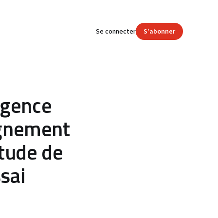
Se connecter
S'abonner
ligence
eignement
tude de
ssai