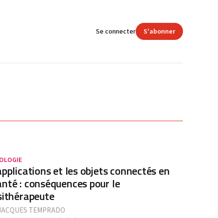
Se connecter
S'abonner
OLOGIE
applications et les objets connectés en
nté : conséquences pour le
sithérapeute
JACQUES TEMPRADO