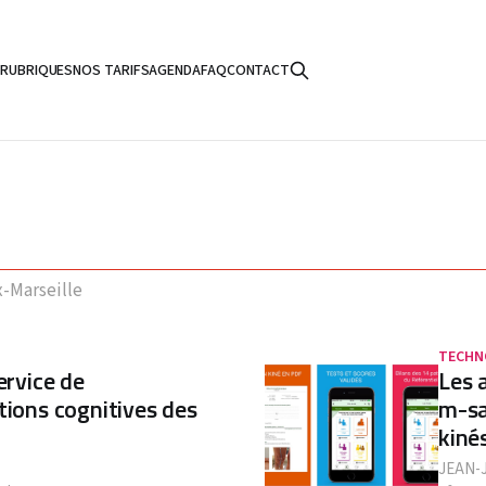
S
RUBRIQUES
NOS TARIFS
AGENDA
FAQ
CONTACT
x-Marseille
TECHN
ervice de
Les 
tions cognitives des
m-sa
kiné
JEAN-