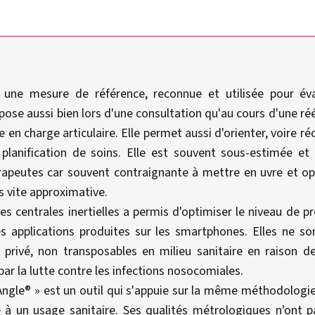
 une mesure de référence, reconnue et utilisée pour éva
impose aussi bien lors d'une consultation qu'au cours d'une r
se en charge articulaire. Elle permet aussi d'orienter, voire r
planification de soins. Elle est souvent sous-estimée et 
érapeutes car souvent contraignante à mettre en uvre et o
s vite approximative.
 centrales inertielles a permis d'optimiser le niveau de p
 applications produites sur les smartphones. Elles ne 
tre privé, non transposables en milieu sanitaire en raison
ar la lutte contre les infections nosocomiales.
 Angle® » est un outil qui s'appuie sur la même méthodolog
 à un usage sanitaire. Ses qualités métrologiques n'ont p