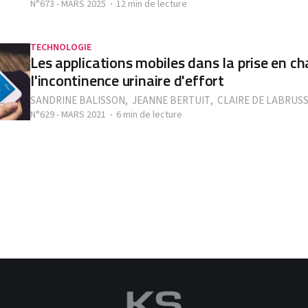
N°673 - MARS 2025
12 min de lecture
TECHNOLOGIE
Les applications mobiles dans la prise en c
l'incontinence urinaire d'effort
SANDRINE BALISSON
,
JEANNE BERTUIT
,
CLAIRE DE LABRUS
N°629 - MARS 2021
6 min de lecture