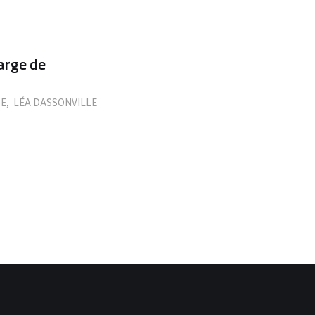
harge de
SE
,
LÉA DASSONVILLE