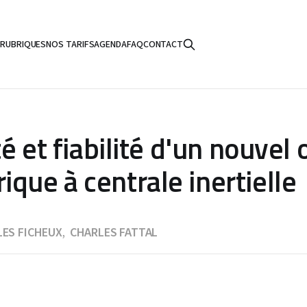
S
RUBRIQUES
NOS TARIFS
AGENDA
FAQ
CONTACT
té et fiabilité d'un nouvel 
que à centrale inertielle
LES FICHEUX
CHARLES FATTAL
,