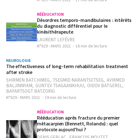
N°629 - MARS 2021
17 min de lecture
RÉÉDUCATION
Désordres temporo-mandibulaires : intérêts
du diagnostic différentiel pour le
kinésithérapeute
LAURENT LEFÈVRE
N°629 - MARS 2021
16 min de lecture
NEUROLOGIE
The effectiveness of long-term rehabilitation treatment
after stroke
SHIRMEN BATCHIMEG
,
TSEGMID NARANTSETSEG
,
AVIRMED
BALJINNYAM
,
GUNTEV TSAGAANKHUU
,
OIDOV BATGEREL
,
BAYARTSOGT BATZORIG
N°629 - MARS 2021
19 min de lecture
RÉÉDUCATION
Rééducation après fracture du premier
métacarpien (Bennett, Rolando) : quel
protocole aujourd'hui ?
DENIS GERLAC
,
FRANÇOIS MOUTET
,