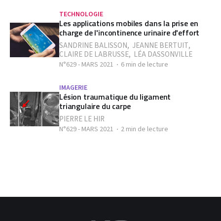
TECHNOLOGIE
Les applications mobiles dans la prise en
charge de l'incontinence urinaire d'effort
SANDRINE BALISSON
,
JEANNE BERTUIT
,
CLAIRE DE LABRUSSE
,
LÉA DASSONVILLE
N°629 - MARS 2021
6 min de lecture
IMAGERIE
Lésion traumatique du ligament
triangulaire du carpe
PIERRE LE HIR
N°629 - MARS 2021
2 min de lecture