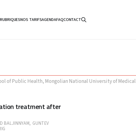
S
RUBRIQUES
NOS TARIFS
AGENDA
FAQ
CONTACT
ol of Public Health, Mongolian National University of Medical
tation treatment after
D BALJINNYAM
,
GUNTEV
RIG