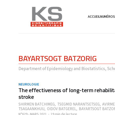
ACCUEIL
NUMÉRO
BAYARTSOGT BATZORIG
Department of Epidemiology and Biostatistics, Scho
NEUROLOGIE
The effectiveness of long-term rehabili
stroke
SHIRMEN BATCHIMEG
,
TSEGMID NARANTSETSEG
,
AVIRME
TSAGAANKHUU
,
OIDOV BATGEREL
,
BAYARTSOGT BATZO
N°629 - MARS 2021
19 min de lecture