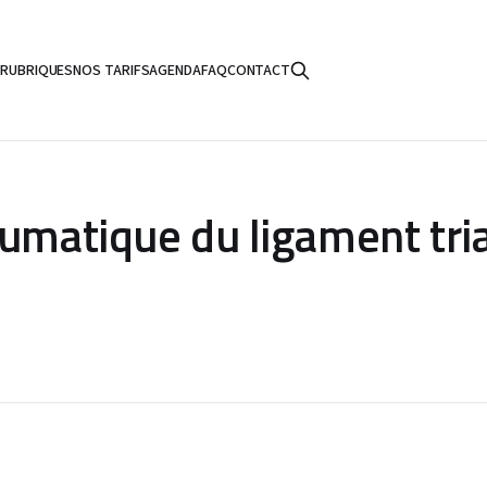
S
RUBRIQUES
NOS TARIFS
AGENDA
FAQ
CONTACT
aumatique du ligament tri