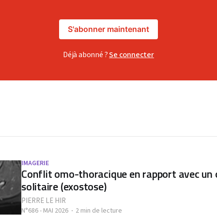
S'abonner maintenant
Déjà abonné ?
Se connecter
IMAGERIE
Conflit omo-thoracique en rapport avec u
solitaire (exostose)
PIERRE LE HIR
N°686 - MAI 2026
2 min de lecture