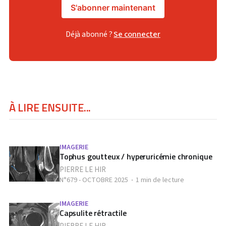
S'abonner maintenant
Déjà abonné ?
Se connecter
À LIRE ENSUITE...
IMAGERIE
Tophus goutteux / hyperuricémie chronique
PIERRE LE HIR
N°679 - OCTOBRE 2025
1 min de lecture
IMAGERIE
Capsulite rétractile