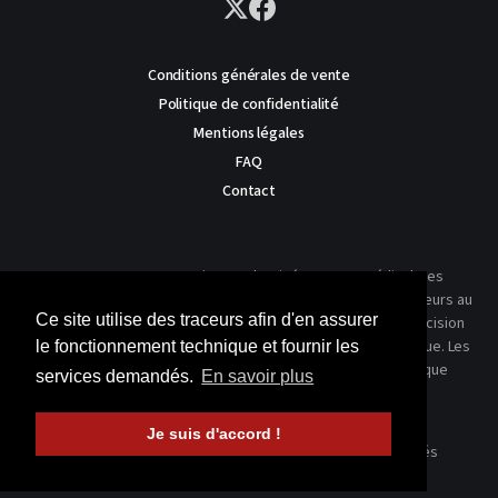
Conditions générales de vente
Politique de confidentialité
Mentions légales
FAQ
Contact
AVERTISSEMENT : Ce site est destiné au corps médical. Les
traitements présentés ne reflètent que l'expérience des auteurs au
Ce site utilise des traceurs afin d'en assurer
moment où leur article a été publié dans notre journal. La décision
thérapeutique ne peut se prendre qu'après un examen clinique. Les
le fonctionnement technique et fournir les
techniques publiées ici ne sauraient justifier une quelconque
services demandés.
En savoir plus
revendication de la part d'un soignant ou d'un soigné.
Je suis d'accord !
© 2026 Kinésithérapie Scientifique - Tous droits réservés