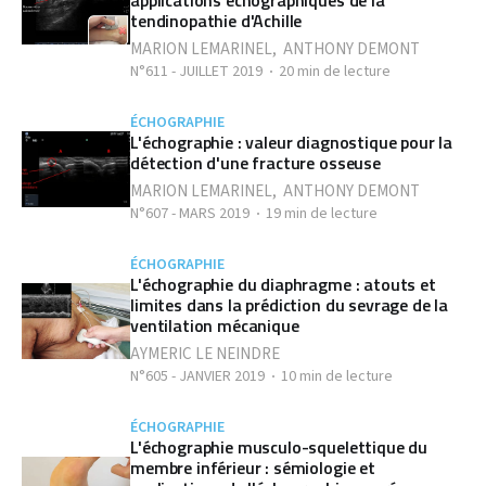
applications échographiques de la
tendinopathie d'Achille
MARION LEMARINEL
,
ANTHONY DEMONT
N°611 - JUILLET 2019
20 min de lecture
ÉCHOGRAPHIE
L'échographie : valeur diagnostique pour la
détection d'une fracture osseuse
MARION LEMARINEL
,
ANTHONY DEMONT
N°607 - MARS 2019
19 min de lecture
ÉCHOGRAPHIE
L'échographie du diaphragme : atouts et
limites dans la prédiction du sevrage de la
ventilation mécanique
AYMERIC LE NEINDRE
N°605 - JANVIER 2019
10 min de lecture
ÉCHOGRAPHIE
L'échographie musculo-squelettique du
membre inférieur : sémiologie et