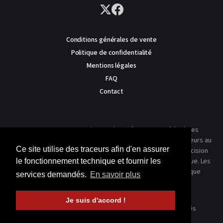
Conditions générales de vente
Politique de confidentialité
Mentions légales
FAQ
Contact
AVERTISSEMENT : Ce site est destiné au corps médical. Les
traitements présentés ne reflètent que l'expérience des auteurs au
Ce site utilise des traceurs afin d'en assurer
moment où leur article a été publié dans notre journal. La décision
thérapeutique ne peut se prendre qu'après un examen clinique. Les
le fonctionnement technique et fournir les
techniques publiées ici ne sauraient justifier une quelconque
services demandés.
En savoir plus
revendication de la part d'un soignant ou d'un soigné.
Je suis d'accord !
© 2026 Kinésithérapie Scientifique - Tous droits réservés