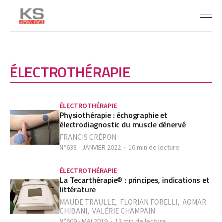
ÉLECTROTHÉRAPIE
ÉLECTROTHÉRAPIE
Physiothérapie : échographie et
électrodiagnostic du muscle dénervé
FRANCIS CRÉPON
N°638 - JANVIER 2022
16 min de lecture
ÉLECTROTHÉRAPIE
La Tecarthérapie® : principes, indications et
littérature
MAUDE TRAULLE
,
FLORIAN FORELLI
,
AOMAR
CHIBANI
,
VALÉRIE CHAMPAIN
N°609 - MAI 2019
13 min de lecture