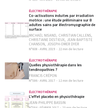
ÉLECTROTHÉRAPIE
Co-activations induites par irradiation
motrice : une étude préliminaire sur 8
adultes sains par électromyographie de
surface
MICHAËL NISAND
,
CHRISTIAN CALLENS
,
CHRISTIANE DESTIEUX
,
JEAN-BAPTISTE
CHANSON
,
JOSEPH-OMER DYER
N°608 - AVRIL 2019
22 min de lecture
ÉLECTROTHÉRAPIE
Quelles physiothérapie dans les
tendinopathies ?
FRANCIS CRÉPON
N°586 - AVRIL 2017
12 min de lecture
ÉLECTROTHÉRAPIE
L'effet placebo en physiothérapie
JEAN-PHILIPPE BASSIN
N°584 - FÉVRIER 2017
23 min de lecture