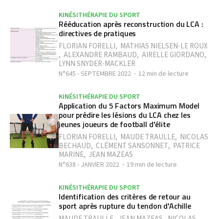
KINÉSITHÉRAPIE DU SPORT
Rééducation après reconstruction du LCA :
directives de pratiques
FLORIAN FORELLI
,
MATHIAS NIELSEN-LE ROUX
,
ALEXANDRE RAMBAUD
,
AIRELLE GIORDANO
,
LYNN SNYDER-MACKLER
N°645 - SEPTEMBRE 2022
12 min de lecture
KINÉSITHÉRAPIE DU SPORT
Application du 5 Factors Maximum Model
pour prédire les lésions du LCA chez les
jeunes joueurs de football d'élite
FLORIAN FORELLI
,
MAUDE TRAULLE
,
NICOLAS
BECHAUD
,
CLÉMENT SANSONNET
,
PATRICE
MARINE
,
JEAN MAZEAS
N°638 - JANVIER 2022
19 min de lecture
KINÉSITHÉRAPIE DU SPORT
Identification des critères de retour au
sport après rupture du tendon d'Achille
MAUDE TRAULLE
,
JEAN MAZEAS
,
NICOLAS