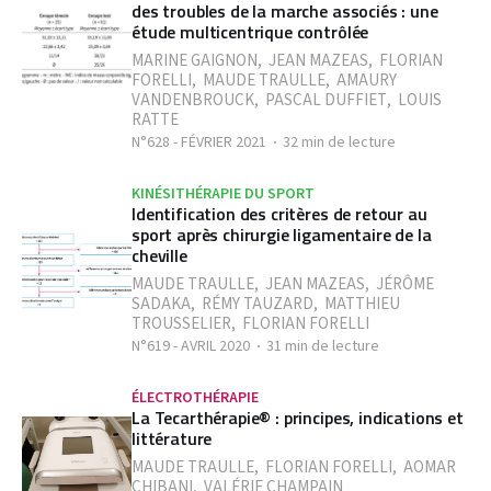
des troubles de la marche associés : une
étude multicentrique contrôlée
MARINE GAIGNON
,
JEAN MAZEAS
,
FLORIAN
FORELLI
,
MAUDE TRAULLE
,
AMAURY
VANDENBROUCK
,
PASCAL DUFFIET
,
LOUIS
RATTE
N°628 - FÉVRIER 2021
32 min de lecture
KINÉSITHÉRAPIE DU SPORT
Identification des critères de retour au
sport après chirurgie ligamentaire de la
cheville
MAUDE TRAULLE
,
JEAN MAZEAS
,
JÉRÔME
SADAKA
,
RÉMY TAUZARD
,
MATTHIEU
TROUSSELIER
,
FLORIAN FORELLI
N°619 - AVRIL 2020
31 min de lecture
ÉLECTROTHÉRAPIE
La Tecarthérapie® : principes, indications et
littérature
MAUDE TRAULLE
,
FLORIAN FORELLI
,
AOMAR
CHIBANI
,
VALÉRIE CHAMPAIN