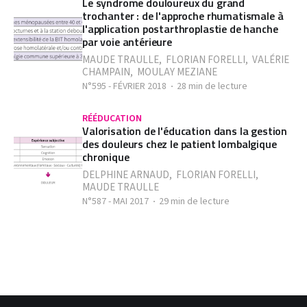
Le syndrome douloureux du grand
trochanter : de l'approche rhumatismale à
l'application postarthroplastie de hanche
par voie antérieure
MAUDE TRAULLE
,
FLORIAN FORELLI
,
VALÉRIE
CHAMPAIN
,
MOULAY MEZIANE
N°595 - FÉVRIER 2018
28 min de lecture
RÉÉDUCATION
Valorisation de l'éducation dans la gestion
des douleurs chez le patient lombalgique
chronique
DELPHINE ARNAUD
,
FLORIAN FORELLI
,
MAUDE TRAULLE
N°587 - MAI 2017
29 min de lecture