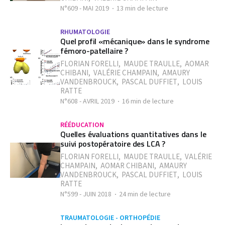
N°609 - MAI 2019
13 min de lecture
RHUMATOLOGIE
Quel profil «mécanique» dans le syndrome
fémoro-patellaire ?
FLORIAN FORELLI
,
MAUDE TRAULLE
,
AOMAR
CHIBANI
,
VALÉRIE CHAMPAIN
,
AMAURY
VANDENBROUCK
,
PASCAL DUFFIET
,
LOUIS
RATTE
N°608 - AVRIL 2019
16 min de lecture
RÉÉDUCATION
Quelles évaluations quantitatives dans le
suivi postopératoire des LCA ?
FLORIAN FORELLI
,
MAUDE TRAULLE
,
VALÉRIE
CHAMPAIN
,
AOMAR CHIBANI
,
AMAURY
VANDENBROUCK
,
PASCAL DUFFIET
,
LOUIS
RATTE
N°599 - JUIN 2018
24 min de lecture
TRAUMATOLOGIE - ORTHOPÉDIE