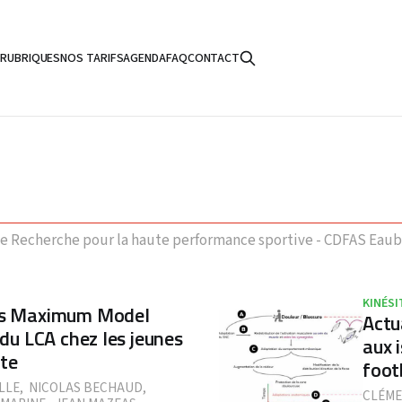
S
RUBRIQUES
NOS TARIFS
AGENDA
FAQ
CONTACT
de Recherche pour la haute performance sportive - CDFAS Eaub
KINÉSI
ors Maximum Model
Actu
 du LCA chez les jeunes
aux 
ite
foot
LLE
,
NICOLAS BECHAUD
,
CLÉME