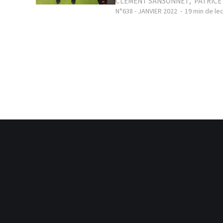
CLÉMENT SANSONNET
,
PATRICE
N°638 - JANVIER 2022
19 min de le