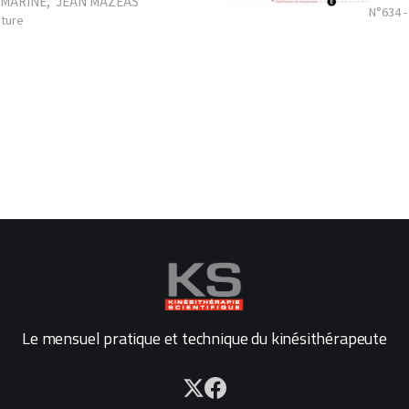
 MARINE
,
JEAN MAZEAS
N°634 
cture
Le mensuel pratique et technique du kinésithérapeute