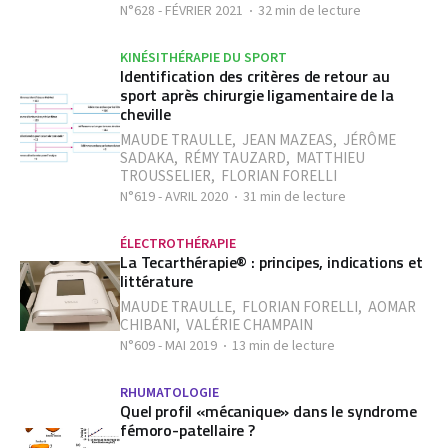
N°628 - FÉVRIER 2021
32 min de lecture
KINÉSITHÉRAPIE DU SPORT
Identification des critères de retour au
sport après chirurgie ligamentaire de la
cheville
MAUDE TRAULLE
,
JEAN MAZEAS
,
JÉRÔME
SADAKA
,
RÉMY TAUZARD
,
MATTHIEU
TROUSSELIER
,
FLORIAN FORELLI
N°619 - AVRIL 2020
31 min de lecture
ÉLECTROTHÉRAPIE
La Tecarthérapie® : principes, indications et
littérature
MAUDE TRAULLE
,
FLORIAN FORELLI
,
AOMAR
CHIBANI
,
VALÉRIE CHAMPAIN
N°609 - MAI 2019
13 min de lecture
RHUMATOLOGIE
Quel profil «mécanique» dans le syndrome
fémoro-patellaire ?