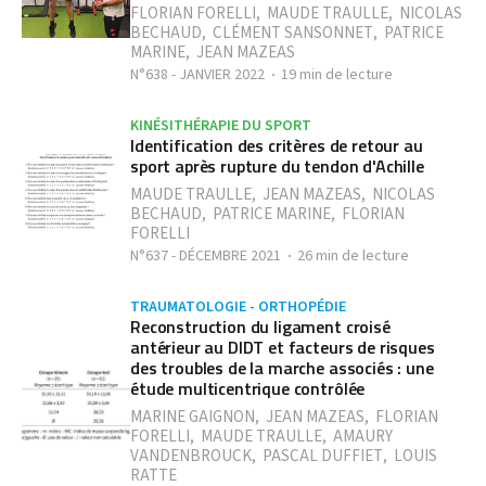
FLORIAN FORELLI
,
MAUDE TRAULLE
,
NICOLAS
BECHAUD
,
CLÉMENT SANSONNET
,
PATRICE
MARINE
,
JEAN MAZEAS
N°638 - JANVIER 2022
19 min de lecture
KINÉSITHÉRAPIE DU SPORT
Identification des critères de retour au
sport après rupture du tendon d'Achille
MAUDE TRAULLE
,
JEAN MAZEAS
,
NICOLAS
BECHAUD
,
PATRICE MARINE
,
FLORIAN
FORELLI
N°637 - DÉCEMBRE 2021
26 min de lecture
TRAUMATOLOGIE - ORTHOPÉDIE
Reconstruction du ligament croisé
antérieur au DIDT et facteurs de risques
des troubles de la marche associés : une
étude multicentrique contrôlée
MARINE GAIGNON
,
JEAN MAZEAS
,
FLORIAN
FORELLI
,
MAUDE TRAULLE
,
AMAURY
VANDENBROUCK
,
PASCAL DUFFIET
,
LOUIS
RATTE