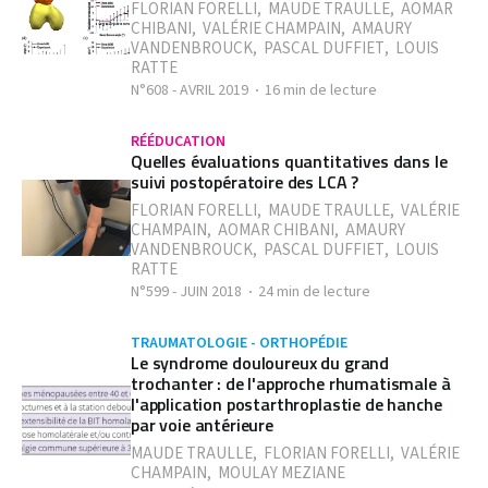
FLORIAN FORELLI
,
MAUDE TRAULLE
,
AOMAR
CHIBANI
,
VALÉRIE CHAMPAIN
,
AMAURY
VANDENBROUCK
,
PASCAL DUFFIET
,
LOUIS
RATTE
N°608 - AVRIL 2019
16 min de lecture
RÉÉDUCATION
Quelles évaluations quantitatives dans le
suivi postopératoire des LCA ?
FLORIAN FORELLI
,
MAUDE TRAULLE
,
VALÉRIE
CHAMPAIN
,
AOMAR CHIBANI
,
AMAURY
VANDENBROUCK
,
PASCAL DUFFIET
,
LOUIS
RATTE
N°599 - JUIN 2018
24 min de lecture
TRAUMATOLOGIE - ORTHOPÉDIE
Le syndrome douloureux du grand
trochanter : de l'approche rhumatismale à
l'application postarthroplastie de hanche
par voie antérieure
MAUDE TRAULLE
,
FLORIAN FORELLI
,
VALÉRIE
CHAMPAIN
,
MOULAY MEZIANE