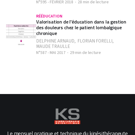
N°595 - FÉVRIER 2018
28 min de lecture
RÉÉDUCATION
Valorisation de l'éducation dans la gestion
des douleurs chez le patient lombalgique
chronique
DELPHINE ARNAUD
,
FLORIAN FORELLI
,
MAUDE TRAULLE
N°587 - MAI 2017
29 min de lecture
Le mensuel pratique et technique du kinésithérapeute