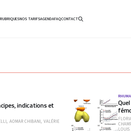
S
RUBRIQUES
NOS TARIFS
AGENDA
FAQ
CONTACT
RHUMA
Quel
cipes, indications et
fémo
FLORI
LLI
,
AOMAR CHIBANI
,
VALÉRIE
CHAMP
LOUIS