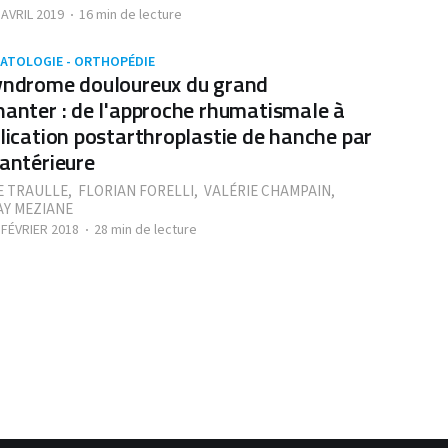
 AVRIL 2019
16 min de lecture
ATOLOGIE - ORTHOPÉDIE
yndrome douloureux du grand
hanter : de l'approche rhumatismale à
plication postarthroplastie de hanche par
 antérieure
 TRAULLE
,
FLORIAN FORELLI
,
VALÉRIE CHAMPAIN
,
Y MEZIANE
 FÉVRIER 2018
28 min de lecture