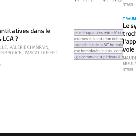
N°608 -
TRAUM
Le s
ntitatives dans le
troc
s LCA ?
l'ap
voie
LLE
,
VALÉRIE CHAMPAIN
,
ENBROUCK
,
PASCAL DUFFIET
,
MAUDE
MOULA
e
N°595 -