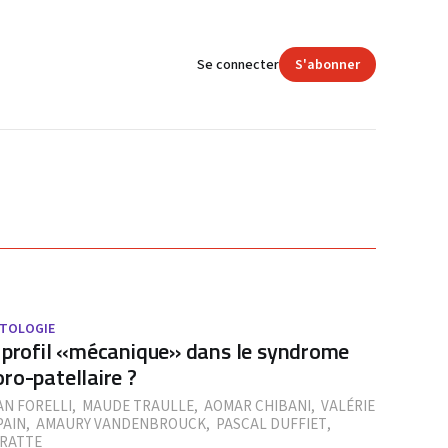
Se connecter
S'abonner
TOLOGIE
 profil «mécanique» dans le syndrome
ro-patellaire ?
AN FORELLI
,
MAUDE TRAULLE
,
AOMAR CHIBANI
,
VALÉRIE
AIN
,
AMAURY VANDENBROUCK
,
PASCAL DUFFIET
,
 RATTE