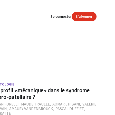
Se connecter
S'abonner
TOLOGIE
 profil «mécanique» dans le syndrome
ro-patellaire ?
AN FORELLI
,
MAUDE TRAULLE
,
AOMAR CHIBANI
,
VALÉRIE
AIN
,
AMAURY VANDENBROUCK
,
PASCAL DUFFIET
,
 RATTE