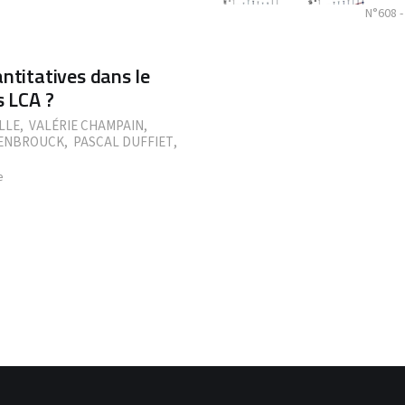
N°608 -
ntitatives dans le
s LCA ?
LLE
,
VALÉRIE CHAMPAIN
,
ENBROUCK
,
PASCAL DUFFIET
,
e