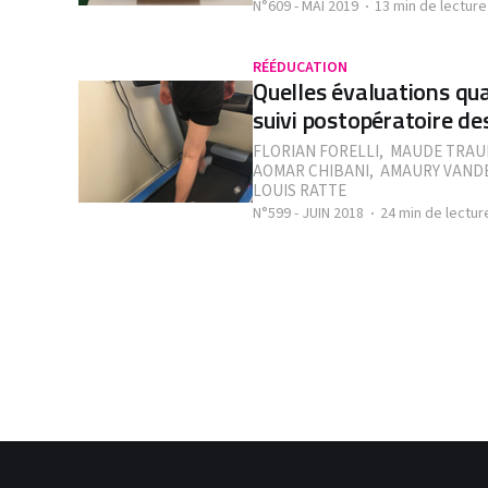
N°609 - MAI 2019
13 min de lecture
RÉÉDUCATION
Quelles évaluations qua
suivi postopératoire de
FLORIAN FORELLI
,
MAUDE TRAU
AOMAR CHIBANI
,
AMAURY VAND
LOUIS RATTE
N°599 - JUIN 2018
24 min de lectur