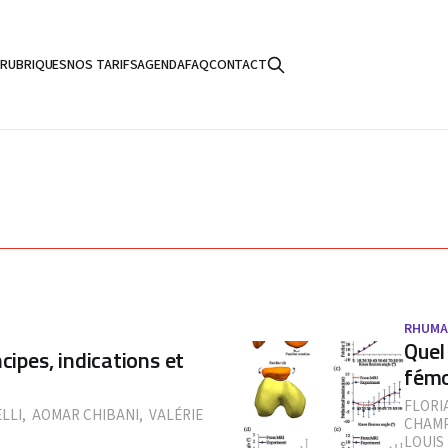
S
RUBRIQUES
NOS TARIFS
AGENDA
FAQ
CONTACT
RHUMA
Quel
cipes, indications et
fémo
FLORI
LLI
,
AOMAR CHIBANI
,
VALÉRIE
CHAMP
LOUIS