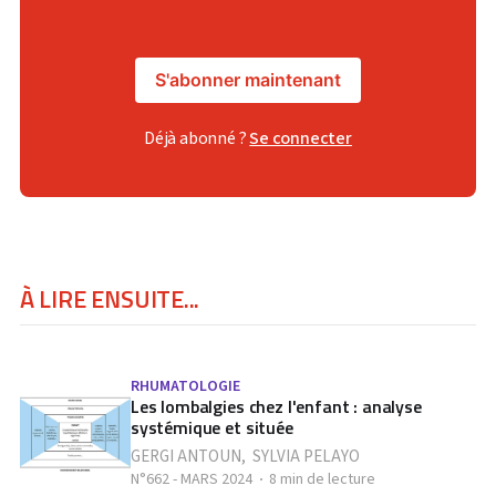
S'abonner maintenant
Déjà abonné ?
Se connecter
À LIRE ENSUITE...
RHUMATOLOGIE
Les lombalgies chez l'enfant : analyse
systémique et située
GERGI ANTOUN
,
SYLVIA PELAYO
N°662 - MARS 2024
8 min de lecture