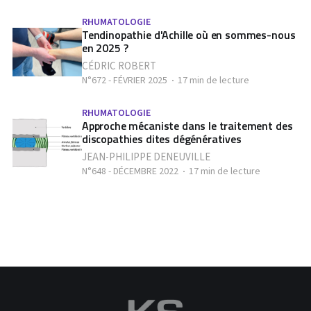
RHUMATOLOGIE
Tendinopathie d'Achille où en sommes-nous
en 2025 ?
CÉDRIC ROBERT
N°672 - FÉVRIER 2025
17 min de lecture
RHUMATOLOGIE
Approche mécaniste dans le traitement des
discopathies dites dégénératives
JEAN-PHILIPPE DENEUVILLE
N°648 - DÉCEMBRE 2022
17 min de lecture