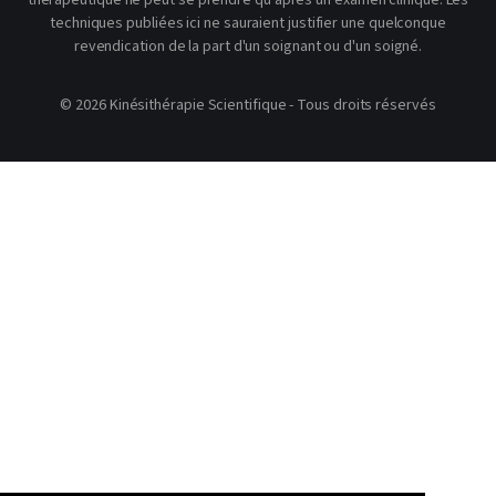
thérapeutique ne peut se prendre qu'après un examen clinique. Les
techniques publiées ici ne sauraient justifier une quelconque
revendication de la part d'un soignant ou d'un soigné.
© 2026 Kinésithérapie Scientifique - Tous droits réservés