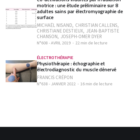
motrice : une étude préliminaire sur 8
adultes sains par électromyographie de
surface
MICHAËL NISAND
,
CHRISTIAN CALLENS
,
CHRISTIANE DESTIEUX
,
JEAN-BAPTISTE
CHANSON
,
JOSEPH-OMER DYER
N°608 - AVRIL 2019
22 min de lecture
ÉLECTROTHÉRAPIE
Physiothérapie : échographie et
électrodiagnostic du muscle dénervé
FRANCIS CRÉPON
N°638 - JANVIER 2022
16 min de lecture