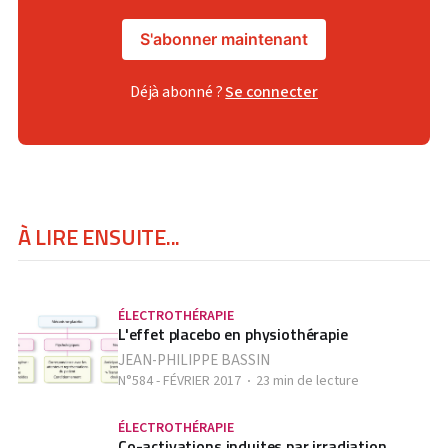
S'abonner maintenant
Déjà abonné ?
Se connecter
À LIRE ENSUITE...
ÉLECTROTHÉRAPIE
L'effet placebo en physiothérapie
JEAN-PHILIPPE BASSIN
N°584 - FÉVRIER 2017
23 min de lecture
ÉLECTROTHÉRAPIE
Co-activations induites par irradiation