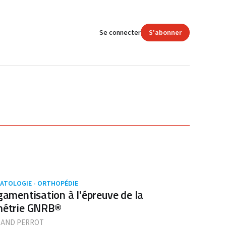
Se connecter
S'abonner
ATOLOGIE - ORTHOPÉDIE
igamentisation à l'épreuve de la
métrie GNRB®
AND PERROT