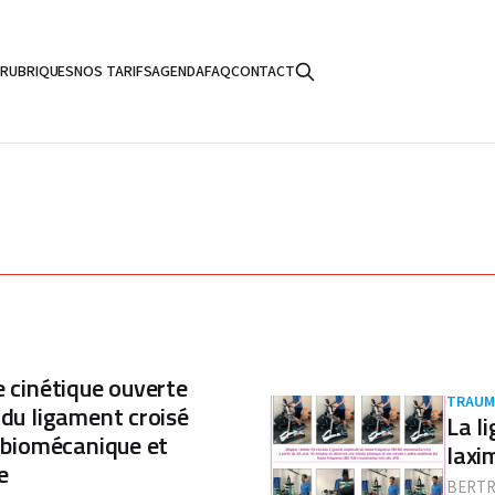
S
RUBRIQUES
NOS TARIFS
AGENDA
FAQ
CONTACT
e cinétique ouverte
TRAUM
 du ligament croisé
La l
e biomécanique et
laxi
e
BERTR