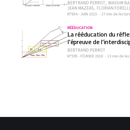
BERTRAND PERROT
,
WASSIM B
JEAN MAZEAS
,
FLORIAN FORELL
N°654 - JUIN 2023
27 min de lectur
RÉÉDUCATION
La rééducation du réfle
l'épreuve de l'interdisci
BERTRAND PERROT
N°595 - FÉVRIER 2018
13 min de le