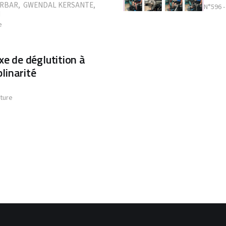
ARBAR
,
GWENDAL KERSANTE
,
N°596 
I
e
xe de déglutition à
plinarité
cture