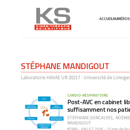
ACCUEIL
NUMÉRO
STÉPHANE MANDIGOUT
Laboratoire HAVAE UR 20217 - Université de Limoges
CARDIO-RESPIRATOIRE
Post-AVC en cabinet libé
suffisamment nos pati
STÉPHANIE GONCALVES
,
NOÉMIE
MANDIGOUT
N°688 - JUILLET 2026
15 min de lec