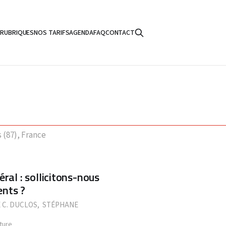
S
RUBRIQUES
NOS TARIFS
AGENDA
FAQ
CONTACT
 (87), France
ral : sollicitons-nous
ents ?
 C. DUCLOS
,
STÉPHANE
ture