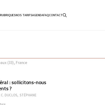
S
RUBRIQUES
NOS TARIFS
AGENDA
FAQ
CONTACT
aux (33), France
ral : sollicitons-nous
ents ?
 C. DUCLOS
,
STÉPHANE
ture