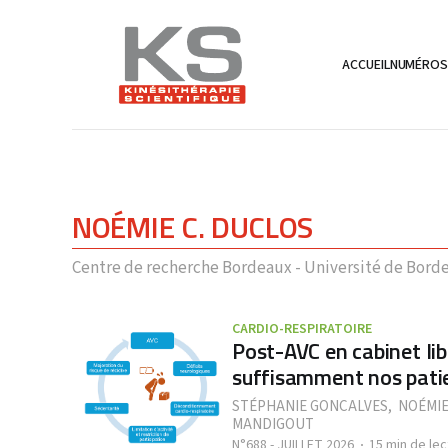
ACCUEIL
NUMÉRO
NOÉMIE C. DUCLOS
Centre de recherche Bordeaux - Université de Borde
CARDIO-RESPIRATOIRE
Post-AVC en cabinet libé
suffisamment nos pati
STÉPHANIE GONCALVES
,
NOÉMIE
MANDIGOUT
N°688 - JUILLET 2026
15 min de lec