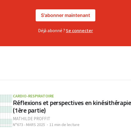
S'abonner maintenant
Déjà abonné ?
Se connecter
CARDIO-RESPIRATOIRE
Réflexions et perspectives en kinésithérapie
(1ère partie)
MATHILDE PROFFIT
N°673 - MARS 2025
11 min de lecture