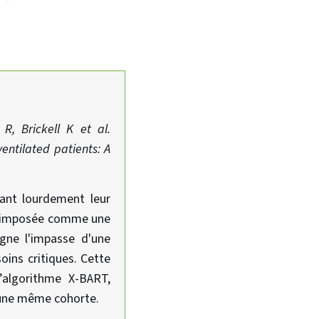
R, Brickell K et al.
entilated patients: A
ant lourdement leur
est imposée comme une
igne l'impasse d'une
oins critiques. Cette
l’algorithme X-BART,
d'une même cohorte.