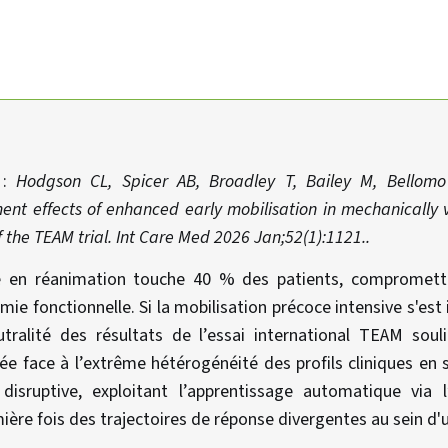
e :
Hodgson CL, Spicer AB, Broadley T, Bailey M, Bellomo 
ment effects of enhanced early mobilisation in mechanically v
 the TEAM trial. Int Care Med 2026 Jan;52(1):1121..
se en réanimation touche 40 % des patients, compromett
omie fonctionnelle. Si la mobilisation précoce intensive s'
eutralité des résultats de l’essai international TEAM soul
e face à l’extrême hétérogénéité des profils cliniques en s
disruptive, exploitant l’apprentissage automatique via 
emière fois des trajectoires de réponse divergentes au sein 