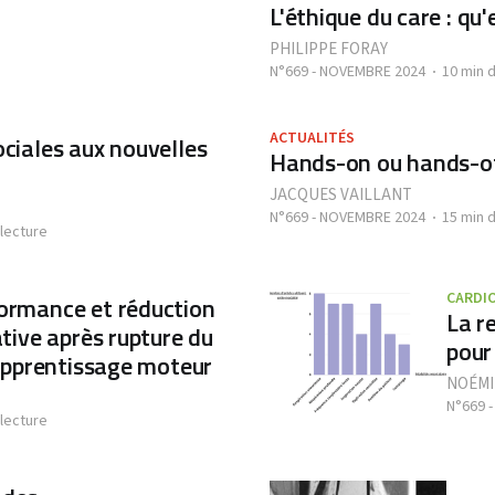
L'éthique du care : qu'
PHILIPPE FORAY
N°669 - NOVEMBRE 2024
10 min 
ACTUALITÉS
ociales aux nouvelles
Hands-on ou hands-of
JACQUES VAILLANT
N°669 - NOVEMBRE 2024
15 min 
 lecture
CARDI
formance et réduction
La r
ative après rupture du
pour
l'apprentissage moteur
NOÉMI
N°669 
 lecture