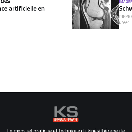
 des
IMAGER
ce artificielle en
Schw
PIERRE
N°669 
Le mensuel pratique et technique du kinésithérapeute