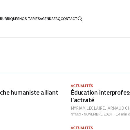
S
RUBRIQUES
NOS TARIFS
AGENDA
FAQ
CONTACT
ACTUALITÉS
oche humaniste alliant
Éducation interprofess
l'activité
MYRIAM LECLAIRE
,
ARNAUD C
N°669 - NOVEMBRE 2024
14 min 
ACTUALITÉS