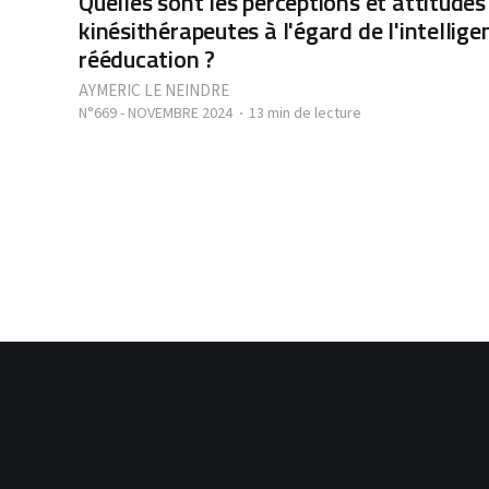
Quelles sont les perceptions et attitudes
kinésithérapeutes à l'égard de l'intelligen
rééducation ?
AYMERIC LE NEINDRE
N°669 - NOVEMBRE 2024
13 min de lecture