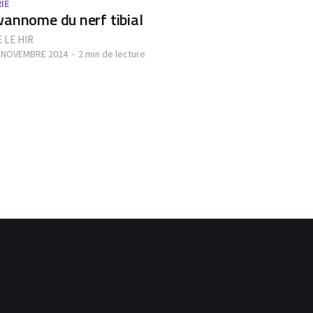
IE
annome du nerf tibial
 LE HIR
- NOVEMBRE 2024
2 min de lecture