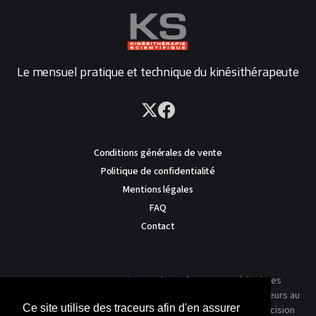
Le mensuel pratique et technique du kinésithérapeute
Conditions générales de vente
Politique de confidentialité
Mentions légales
FAQ
Contact
AVERTISSEMENT : Ce site est destiné au corps médical. Les
traitements présentés ne reflètent que l'expérience des auteurs au
Ce site utilise des traceurs afin d'en assurer
moment où leur article a été publié dans notre journal. La décision