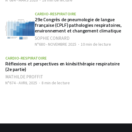
N°684 - MARS 2026
18 min de lecture
CARDIO-RESPIRATOIRE
29e Congrès de pneumologie de langue
française (CPLF) pathologies respiratoires,
environnement et changement climatique
SOPHIE CONRARD
N°680 - NOVEMBRE 2025
10 min de lecture
CARDIO-RESPIRATOIRE
Réflexions et perspectives en kinésithérapie respiratoire
(2e partie)
MATHILDE PROFFIT
N°674 - AVRIL 2025
8 min de lecture