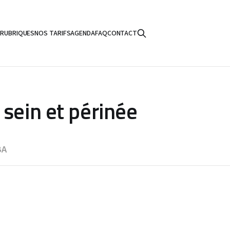
S
RUBRIQUES
NOS TARIFS
AGENDA
FAQ
CONTACT
 sein et périnée
BA