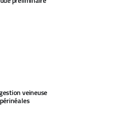
ude préliminaire
gestion veineuse
-périnéales