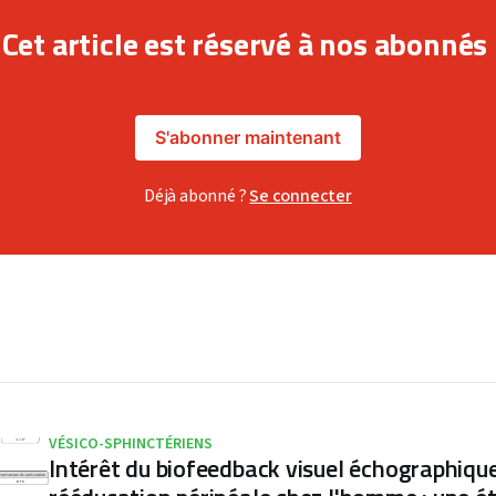
Cet article est réservé à nos abonnés
S'abonner maintenant
Déjà abonné ?
Se connecter
VÉSICO-SPHINCTÉRIENS
Intérêt du biofeedback visuel échographiqu