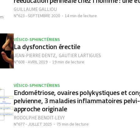
rééducation périnéale chez l'homme : une ét
GUILLAUME GALLIOU
N°623 - SEPTEMBRE 2020
14 min de lecture
VÉSICO-SPHINCTÉRIENS
La dysfonction érectile
JEAN-PIERRE DENTZ
,
GAUTIER LARTIGUES
N°608 - AVRIL 2019
19 min de lecture
VÉSICO-SPHINCTÉRIENS
Endométriose, ovaires polykystiques et con
pelvienne, 3 maladies inflammatoires pelvi
approche originale
RODOLPHE BENOIT-LEVY
N°677 - JUILLET 2025
75 min de lecture