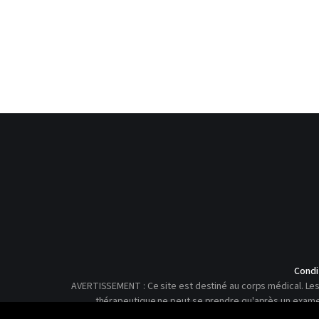
Condi
AVERTISSEMENT : Ce site est destiné au corps médical. Les 
thérapeutique ne peut se prendre qu'après un examen c