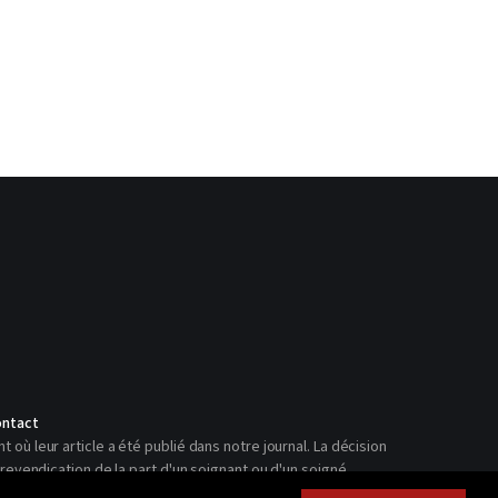
ntact
ù leur article a été publié dans notre journal. La décision
revendication de la part d'un soignant ou d'un soigné.