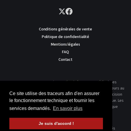
Conditions générales de vente
Politique de confidentialité
Mentions légales
FAQ
Contact
AVERTISSEMENT : Ce site est destiné au corps médical. Les
traitements présentés ne reflètent que l'expérience des auteurs au
Ce site utilise des traceurs afin d'en assurer
moment où leur article a été publié dans notre journal. La décision
thérapeutique ne peut se prendre qu'après un examen clinique. Les
le fonctionnement technique et fournir les
techniques publiées ici ne sauraient justifier une quelconque
services demandés.
En savoir plus
revendication de la part d'un soignant ou d'un soigné.
Je suis d'accord !
© 2026 Kinésithérapie Scientifique - Tous droits réservés