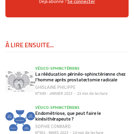
Déjà abonné ?
Se connecter
À LIRE ENSUITE...
VÉSICO-SPHINCTÉRIENS
La rééducation périnéo-sphinctérienne chez
l'homme après prostatectomie radicale
GHISLAINE PHILIPPE
N°649 - JANVIER 2023
23 min de lecture
VÉSICO-SPHINCTÉRIENS
Endométriose, que peut faire le
kinésithérapeute ?
SOPHIE CONRARD
N°651 - MARS 2023
10 min de lecture