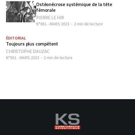
Ostéonécrose systémique de la tête
fémorale
PIERRE LE HIR
N°651 - MARS 2023
2 min de lecture
ÉDITORIAL
Toujours plus compétent
CHRISTOPHE DAUZAC
N°651 - MARS 2023
2 min de lecture