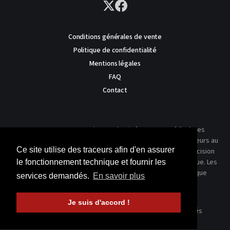
Conditions générales de vente
Politique de confidentialité
Mentions légales
FAQ
Contact
AVERTISSEMENT : Ce site est destiné au corps médical. Les
traitements présentés ne reflètent que l'expérience des auteurs au
Ce site utilise des traceurs afin d'en assurer
moment où leur article a été publié dans notre journal. La décision
thérapeutique ne peut se prendre qu'après un examen clinique. Les
le fonctionnement technique et fournir les
techniques publiées ici ne sauraient justifier une quelconque
services demandés.
En savoir plus
revendication de la part d'un soignant ou d'un soigné.
Je suis d'accord !
© 2026 Kinésithérapie Scientifique - Tous droits réservés