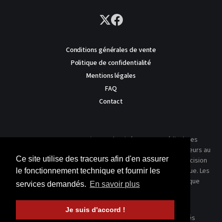
Conditions générales de vente
Politique de confidentialité
Mentions légales
FAQ
Contact
AVERTISSEMENT : Ce site est destiné au corps médical. Les
traitements présentés ne reflètent que l'expérience des auteurs au
Ce site utilise des traceurs afin d'en assurer
moment où leur article a été publié dans notre journal. La décision
thérapeutique ne peut se prendre qu'après un examen clinique. Les
le fonctionnement technique et fournir les
techniques publiées ici ne sauraient justifier une quelconque
services demandés.
En savoir plus
revendication de la part d'un soignant ou d'un soigné.
Je suis d'accord !
© 2026 Kinésithérapie Scientifique - Tous droits réservés