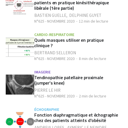
patients en pratique kinésithérapique
libérale (1ère partie)
BASTIEN GUELLE
,
DELPHINE GUYET
N°625 - NOVEMBRE 2020
12 min de lecture
CARDIO-RESPIRATOIRE
Quels masques utiliser en pratique
clinique ?
BERTRAND SELLERON
N°625 - NOVEMBRE 2020
8 min de lecture
IMAGERIE
Tendinopathie patellaire proximale
(jumper's knee)
PIERRE LE HIR
N°625 - NOVEMBRE 2020
2 min de lecture
ÉCHOGRAPHIE
Fonction diaphragmatique et échographie
chez des patients atteints d'obésité
ANDREIA LOPES
,
AYMERIC LE NEINDRE