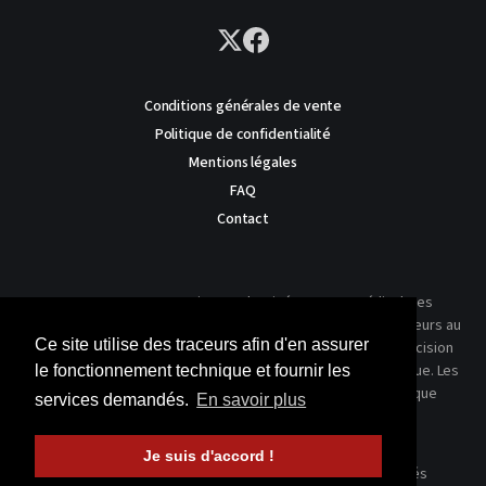
Conditions générales de vente
Politique de confidentialité
Mentions légales
FAQ
Contact
AVERTISSEMENT : Ce site est destiné au corps médical. Les
traitements présentés ne reflètent que l'expérience des auteurs au
Ce site utilise des traceurs afin d'en assurer
moment où leur article a été publié dans notre journal. La décision
thérapeutique ne peut se prendre qu'après un examen clinique. Les
le fonctionnement technique et fournir les
techniques publiées ici ne sauraient justifier une quelconque
services demandés.
En savoir plus
revendication de la part d'un soignant ou d'un soigné.
Je suis d'accord !
© 2026 Kinésithérapie Scientifique - Tous droits réservés