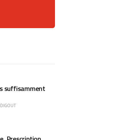
ous suffisamment
DIGOUT
. Prescription