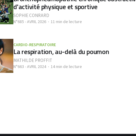
d'activité physique et sportive
SOPHIE CONRARD
N°685 - AVRIL 2026
11 min de lecture
CARDIO-RESPIRATOIRE
La respiration, au-delà du poumon
MATHILDE PROFFIT
N°663 - AVRIL 2024
14 min de lecture