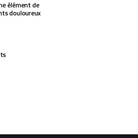
me élément de
ents douloureux
nts