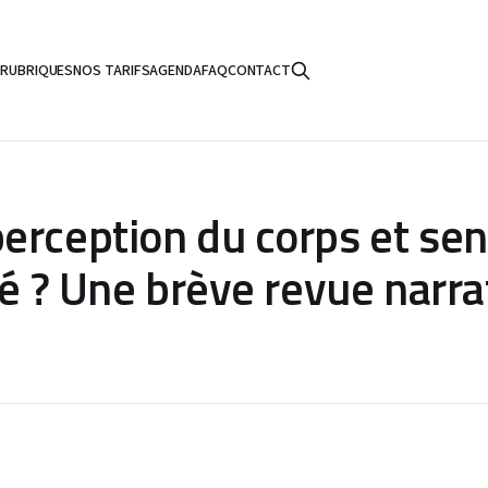
S
RUBRIQUES
NOS TARIFS
AGENDA
FAQ
CONTACT
erception du corps et se
té ? Une brève revue narra