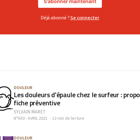
S'abonner maintenant
Déjà abonné ?
Se connecter
DOULEUR
Les douleurs d'épaule chez le surfeur : propo
fiche préventive
SYLVAIN MARET
N°630 - AVRIL 2021
13 min de lecture
DOULEUR