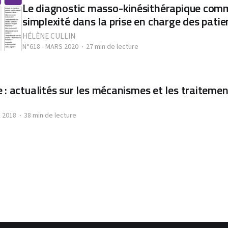
Le diagnostic masso-kinésithérapique com
simplexité dans la prise en charge des pati
HÉLÈNE CULLIN
N°618 - MARS 2020
27 min de lecture
 : actualités sur les mécanismes et les traiteme
 2018
38 min de lecture